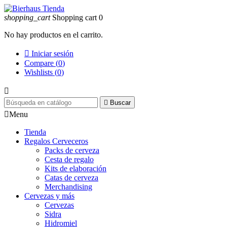
shopping_cart
Shopping cart
0
No hay productos en el carrito.

Iniciar sesión
Compare (
0
)
Wishlists (
0
)


Buscar

Menu
Tienda
Regalos Cerveceros
Packs de cerveza
Cesta de regalo
Kits de elaboración
Catas de cerveza
Merchandising
Cervezas y más
Cervezas
Sidra
Hidromiel